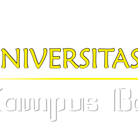
 :
info@widyamataram.ac.id