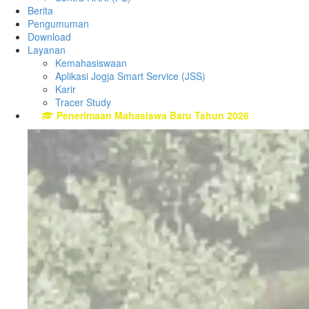
Berita
Pengumuman
Download
Layanan
Kemahasiswaan
Aplikasi Jogja Smart Service (JSS)
Karir
Tracer Study
Penerimaan Mahasiswa Baru Tahun 2026