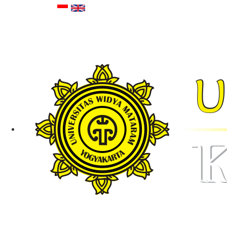
Telepon :
0274-5027367
Email